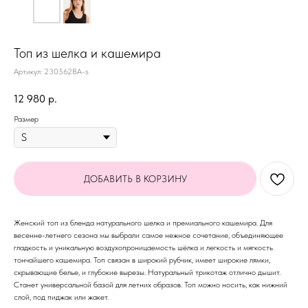
Топ из шелка и кашемира
Артикул:
230562BA-s
12 980
р.
Размер
ДОБАВИТЬ В КОРЗИНУ
Женский топ из бленда натурального шелка и премиального кашемира. Для
весенне-летнего сезона мы выбрали самое нежное сочетание, объединяющее
гладкость и уникальную воздухопроницаемость шёлка и легкость и мягкость
тончайшего кашемира. Топ связан в широкий рубчик, имеет широкие лямки,
скрывающие белье, и глубокие вырезы. Натуральный трикотаж отлично дышит.
Станет универсальной базой для летних образов. Топ можно носить, как нижний
слой, под пиджак или жакет.