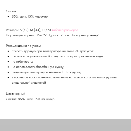
Состав:
85% шелк 15% кашемир
Размеры: S (42), M (44), L (46)
таблица размеров
Параметры модели: 85-62-91, рост 173 см. На модели размер S.
Рекомендации по уходу:
стирать вручную при температуре не выше 30 градусов;
сушить на горизонтальной поверхности в расправленном виде;
не отбеливать;
не использовать барабанную сушку;
гладить при температуре не выше 110 градусов;
в процессе носки возможно появление катышков, которые легко удалить
специальной машинкой
Цвет: черный
Состав: 85% шелк, 15% кашемир