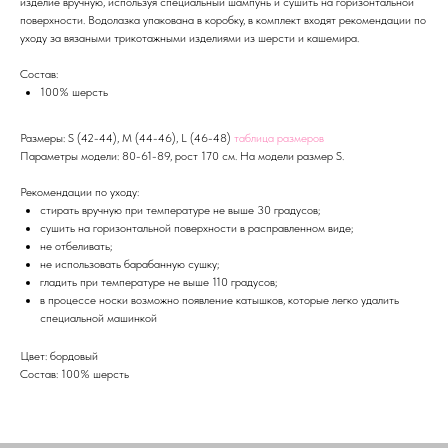
изделие вручную, используя специальный шампунь и сушить на горизонтальной
поверхности. Водолазка упакована в коробку, в комплект входят рекомендации по
уходу за вязаными трикотажными изделиями из шерсти и кашемира.
Состав:
100% шерсть
Размеры: S (42-44), M (44-46), L (46-48)
таблица размеров
Параметры модели: 80-61-89, рост 170 см. На модели размер S.
Рекомендации по уходу:
стирать вручную при температуре не выше 30 градусов;
сушить на горизонтальной поверхности в расправленном виде;
не отбеливать;
не использовать барабанную сушку;
гладить при температуре не выше 110 градусов;
в процессе носки возможно появление катышков, которые легко удалить
специальной машинкой
Цвет: бордовый
Состав: 100% шерсть